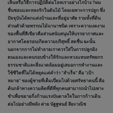
เห็นหรือวิธีการปฏิบัติต่อโลหเราอย่างไรบ้าง ?ผม
ชื่นชอบและหลงรักในต้นไม้ โดยเฉพาะการปลูก ซึ่ง
ปัจจุบันได้ตกแต่งบ้านและที่อยู่อาศัย รวมทั้งที่ดิน
ส่วนตัวด้วยพรรณไม้นานาชนิด เพราะความงดงาม
ของพื้นที่สีเขียวคือส่วนสนับสนุนให้บรรยากาศและ
อากาศโดยรอบเกิดความบริสุทธิ์ สดชื่น ฉะนั้น
นอกจากการไม่ทำลายเราควรใส่ในการปลูกฝัง
ตนเองและคนรอบข้างให้รักและหวงแหนทรัพยกร
ธรรมชาติและสิ่งแวดล้อมอยู่เสมอการทำงานและ
ใช้ชีวิตที่ไม่ได้หยุดแค่คำว่า “สำเร็จ” คือ “เป้า
หมาย” ของผู้ชายที่เต็มเปี่ยมไปด้วยศรัทธาคนนี้ คือ
ต้นกล้าทางความคิดที่ดีที่ทุกคนสามารถนำไปเพาะ
ชำเพื่อขยายกิ่งก้านแรงบันดาลใจในการก้าวเดิน
ต่อไปอย่างมีพลัง ต่าย นัฐฐพนธ์ ลียะวณิช