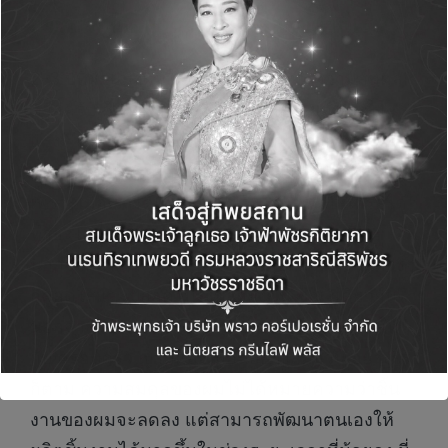
สุขภาพหรือการจัดการเวลาอย่างไร ?
2-3 ปีที่ผ่านมาผมให้ความสำคัญกับ “ความสมดุล”
มากครับ ซึ่งการมีชีวิตที่ดีนั้น “ร่างกายต้องแข็ง
แรง” โดยส่วนตัวผมได้หันมาออกกำลังกาย โดย
เฉพาะการเล่น เคเบิ้ลสกี ต่อยมวยและปั่นจักรยาน
เพราะเมื่อเราได้เผาผลาญพลังงานส่วนเกินหรือได้
ทำอะไรที่ผ่อนคลาย ปลดปล่อยความตึงเครียด
นอกจากสุขภาพที่ดีขึ้นแล้ว ไอเดียการคิดงานต่างๆ
ก็ดูสดใสและปลอดโปร่งมากยิ่งขึ้น ขณะเดียวกัน
นอกจากการออกกำลังกายผมต้องบริหารเวลาให้
กับ ครอบครัว ญาติและเพื่อนอย่างสมส่วน อย่างไร
ก็ตาม ความสมดุลของผมไม่ได้หมายความว่าชิ้น
งานของผมจะลดลง แต่สามารถพัฒนาตนเองให้