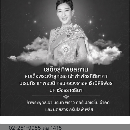
ออนไลน์
ผ่านhttps://www.kasikornbank.com/kmyinves
t (ยกเว้นบุคคลสัญชาติต่างด้าว และนิติบุคคล
สามารถจองซื้อผ่านสำนักงานใหญ่และสาขา)
ธนาคารซีไอเอ็มบี ไทย จำกัด (มหาชน) โทร. 02-
626-7777
บริษัทหลักทรัพย์ เอเซีย พลัส จำกัด โทร. 02-680-
4004
บริษัทหลักทรัพย์ กรุงไทย ซีมิโก้ จำกัด โทร. 02-
695-5000
บริษัท โนเบิล ดีเวลลอปเมนท์ จำกัด (มหาชน) โทร.
02-251-9955 ต่อ 1415