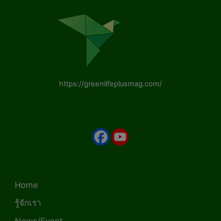
https://greenlifeplusmag.com/
Home
รู้จักเรา
News/Event