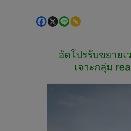
อัดโปรรับขยายเ
เจาะกลุ่ม re