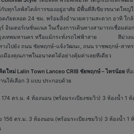
นได้กับทุกไลฟ์สไตล์การของอยู่อาศัย มีพื้นที่สีเขียวขนาดใหญ
มปลอดภัยตลอด 24 ชม. พร้อมสิ่งอำนวยความสะดวก อาทิ ใกล้ห
ินเตอร์เนชั่นแนล ในเรื่องการเดินทางสามารถเชื่อมต่อ
ุงเทพมหานคร หรือแม้กระทั่งรถไฟฟ้าสาย สีม่วงและสาย
นทางไปยัง ถนน ชัยพฤกษ์-แจ้งวัฒนะ, ถนน ราชพฤกษ์-สาทร
คมเมืองคุณภาพในอนาคตได้อย่างคุ้มค่าเลยทีเดียว
คิดใหม่
Lalin Town Lanceo CRIB ชัยพฤกษ์ – ไทรน้อย
ที
านให้เลือก 3 แบบ ประกอบด้วย
อย 174 ตร.ม. 4 ห้องนอน (พร้อมระเบียงชมวิว) 3 ห้องน้ำ 1
สอย 156 ตร.ม. 3 ห้องนอน (พร้อมระเบียงชมวิว) 3 ห้องน้ำ 
น