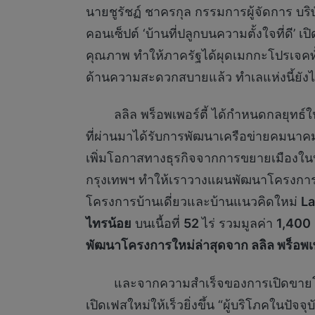
นายชูรัชฏ์ ชาครกุล กรรมการผู้จัดการ บริ
คอนเซ็ปต์ ‘บ้านที่ปลูกบนความตั้งใจที่ดี’ เ
คุณภาพ ทำให้ภาครัฐได้ผุดเมกกะโปรเจคท
ด้านความสะดวกสบายแล้ว ทำเลแห่งนี้ยังได้
ลลิล พร็อพเพอร์ตี้ ได้กำหนดกลยุทธ์ในการพ
ที่ผ่านมาได้รับการพัฒนาเครือข่ายคมนาคม
เพิ่มโอกาสทางธุรกิจจากการขยายเมืองในปัจ
กรุงเทพฯ ทำให้เราวางแผนพัฒนาโครงการใหม
โครงการบ้านเดี่ยวและบ้านแนวคิดใหม่
La
ไทรน้อย
บนเนื้อที่
52
ไร่ รวมมูลค่า
1,400
พัฒนาโครงการใหม่ล่าสุดจาก ลลิล พร็อพเพ
และจากความสำเร็จของการเปิดขายโครงก
เปิดเฟสใหม่ให้เร็วยิ่งขึ้น “ผู้บริโภคในป