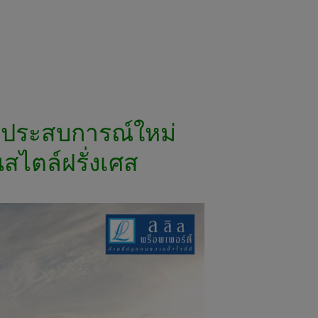
งประสบการณ์ใหม่
สไตล์ฝรั่งเศส