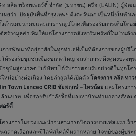
ษัท ลลิล พร็อพเพอร์ตี้ จำกัด (มหาชน) หรือ (LALIN) ผู้
ปิดเผยว่า ปัจจุบันพื้นที่กรุงเทพฯ ฝั่งตะวันตก เป็นหนึ่งในทำ
ั้งด้านคมนาคมและสาธารณูปโภคเพื่อรองรับการเติบโตอย่
สร้างมูลค่าเพิ่มให้แก่โครงการอสังหาริมทรัพย์ในย่านดังก
ัฒนาที่อยู่อาศัยในทุกทำเลที่เป็นที่ต้องการของผู้บริโภค ห
ให้รองรับชุมชนเมืองขนาดใหญ่ จนสามารถดึงดูดงบลงทุนจาก
จุบันสู่อนาคต “บริษัทฯ ได้รับการตอบรับอย่างดีในทุกโครง
่อย่างต่อเนื่อง โดยล่าสุดได้เปิดตัว
โครงการ ลลิล ทาวน
lin Town Lanceo CRIB ชัยพฤกษ์ – ไทรน้อย
และโครงกา
ล้านบาท เพื่อรองรับกำลังซื้อที่มองหาบ้านท่ามกลางสังค
อร์ตี้
ารในช่วงแนะนำจนสามารถปิดการขายเฟสแรกเร็วกว่ากำหน
ัจจุบันฉลาดเลือกและมีไลฟ์สไตล์ที่หลากหลาย โจทย์ของผู้ปร