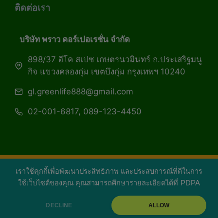
ติดต่อเรา
บริษัท พราว คอร์เปอเรชั่น จำกัด
898/37 อีโค สเปซ เกษตรนวมินทร์ ถ.ประเสริฐมนู
กิจ แขวงคลองกุ่ม เขตบึงกุ่ม กรุงเทพฯ 10240
gl.greenlife888@gmail.com
02-001-6817, 089-123-4450
เราใช้คุกกี้เพื่อพัฒนาประสิทธิภาพ และประสบการณ์ที่ดีในการ
Copyright 2026 — Green Life Plus mag | กรีน
ใช้เว็บไซต์ของคุณ คุณสามารถศึกษารายละเอียดได้ที่
PDPA
ไลฟ์พลัส หนังสือมีชีวิต
DECLINE
ALLOW
facebook
youtube