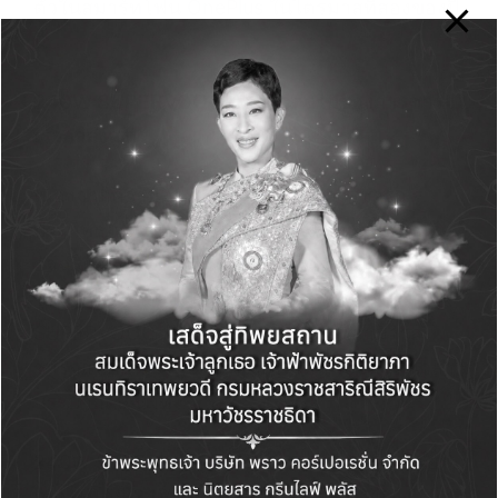
ตัวในสมาร์ทโฟน OnePlus ในไตรมาสที่สองของปี
นี้
TM
240W SUPERVOOC
: ก้าวต่อไปของการชาร์จ
เร็วกำลังสูง
เนื่องจากความต้องการทางออกในการชาร์จ
ประสิทธิภาพสูงที่เพิ่มขึ้นในยุคของการเชื่อมต่อ
อัจฉริยะ 5G OPPO ได้ผลักดันขีดจำกัดของการ
ชาร์จเร็วกำลังสูงและเปิดตัว 240W
TM
SUPERVOOC
ซึ่งเทคโนโลยีใหม่นี้สามารถ
ชาร์จแบตเตอรี่ 4,500mAh ได้เต็ม 100% ในเวลา
ประมาณ 9 นาที
TM
240W SUPERVOOC
ได้รับการออกแบบด้วย
เทคโนโลยี 24V/10A บนอินเทอร์เฟซ Type-C มี