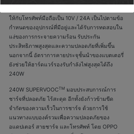
ปั๊มชาร์จสามตัวและสามารถแปลงพลังงานที่จ่าย
ให้กับโทรศัพท์มือถือเป็น 10V / 24A เป็นไปตามข้อ
กำหนดของอุปกรณ์ที่มีอยู่และได้รับการทดสอบใน
แง่ของการกระจายความร้อน รับประกัน
ประสิทธิภาพสูงสุดและความปลอดภัยที่เพิ่มขึ้น
นอกจากนี้ อัตราการคายประจุชั้นนำของแบตเตอรี่
ยังช่วยให้ฮาร์ดแวร์รองรับกำลังไฟสูงสุดได้ถึง
240W
TM
240W SUPERVOOC
มอบประสบการณ์การ
ชาร์จที่ปลอดภัย ไร้สะดุด อีกทั้งยังก้าวข้ามขีด
จำกัดของความเร็วในการชาร์จ ด้วยการใช้
แนวทางแบบองค์รวมเพื่อความปลอดภัยของ
อแดปเตอร์ สายชาร์จ และโทรศัพท์ โดย OPPO