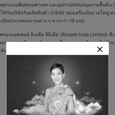
งสุขาแบบพิเศษบนพาเลท และอุปกรณ์สนับสนุนภาคพื้นดิน (G
ให้กับบริษัทรับผลิตสินค้า (OEM) ของเครื่องบินรายใหญ่ 
่องบินประเภทและรุ่นต่าง ๆ มากกว่า 16 แบบ
องรอสเซลล์ อินเดีย ลิมิเต็ด (Rossell India Limited) ซึ
กรรมและการผลิตแบบกำหนดเองในระบบการเดินสายไฟฟ้าและก
นับสนุนผลิตภัณฑ์หลังการขาย