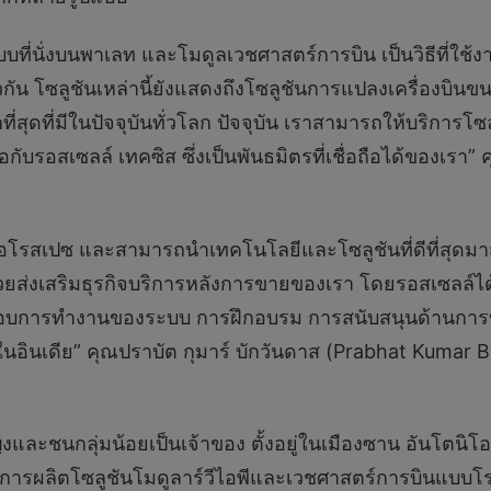
่นั่งบนพาเลท และโมดูลเวชศาสตร์การบิน เป็นวิธีที่ใช้ง
ัน โซลูชันเหล่านี้ยังแสดงถึงโซลูชันการแปลงเครื่องบินขนส
ดที่มีในปัจจุบันทั่วโลก ปัจจุบัน เราสามารถให้บริการโซ
กับรอสเซลล์ เทคซิส ซึ่งเป็นพันธมิตรที่เชื่อถือได้ของเรา
ไนท์ แอโรสเปซ และสามารถนำเทคโนโลยีและโซลูชันที่ดีที่สุด
ช่วยส่งเสริมธุรกิจบริการหลังการขายของเรา โดยรอสเซลล์ไ
ดสอบการทำงานของระบบ การฝึกอบรม การสนับสนุนด้านการ
้าในอินเดีย” คุณปราบัต กุมาร์ บักวันดาส (Prabhat Kumar
ิงและชนกลุ่มน้อยเป็นเจ้าของ ตั้งอยู่ในเมืองซาน อันโตนิโอ 
ารผลิตโซลูชันโมดูลาร์วีไอพีและเวชศาสตร์การบินแบบโรล