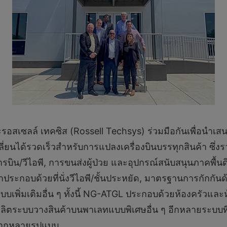
รอสเซลล์ เทคซิส (Rossell Techsys) ร่วมมือกันเพื่อนำ
ปลี่ยนได้รวดเร็วสำหรับการแปลงเครื่องบินบรรทุกสินค้า ซึ่
การบิน/วีไอพี, การขนส่งผู้ป่วย และอุปกรณ์สนับสนุนภาค
าประกอบด้วยที่นั่งวีไอพี/ชั้นประหยัด, มาตรฐานการกักกัน
บเพิ่มเติมอื่น ๆ ทั้งนี้ NG-ATGL ประกอบด้วยห้องครัวและ
ะผลิตระบบวางสินค้าบนพาเลทแบบพิเศษอื่น ๆ อีกหลายระบบท
ลากหลายรูปแบบ