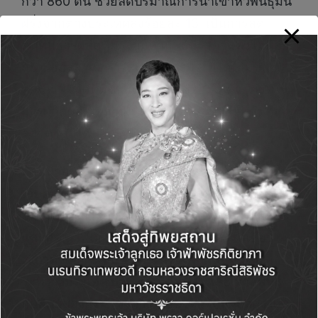
กว่า 860 ตัน ช่วยลดปริมาณการนำเข้าหัวพันธุ์มัน
ฝรั่งจากต่างประเทศลงร้อยละ 13 เป็นการลด
ต้นทุนการผลิตที่มาจากหัวพันธุ์มีราคาแพงไม่น้อย
กว่าร้อยละ 40 ทำให้เกษตรกรมีรายได้เพิ่มขึ้น มี
คุณภาพชีวิตที่ดีขึ้น และทำให้ช่วยเพิ่มศักยภาพใน
การผลิตผลิตภัณฑ์มันฝรั่งทอดกรอบขายแข่งใน
ตลาดโลกได้
ด้านนายระพีภัทร์ จันทรศรีวงศ์ อธิบดีกรมวิชาการ
เกษตร กล่าวว่า ขณะนี้กรมวิชาการเกษตรกำลัง
อยู่ระหว่างการดำเนินงานโครงการปรับปรุงพันธุ์
และพัฒนาพันธุ์มันฝรั่งให้ต้านทานต่อโรคเหี่ยว
เขียวด้วยการผสมข้ามมันฝรั่งจากศูนย์มันฝรั่ง
ระหว่างประเทศ ประเทศเปรู จำนวน 18 สายพันธุ์
กับพันธุ์ของกรมวิชาการเกษตรที่ให้ผลผลิตสูง และ