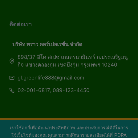
ติดต่อเรา
บริษัท พราว คอร์เปอเรชั่น จำกัด
898/37 อีโค สเปซ เกษตรนวมินทร์ ถ.ประเสริฐมนู
กิจ แขวงคลองกุ่ม เขตบึงกุ่ม กรุงเทพฯ 10240
gl.greenlife888@gmail.com
02-001-6817, 089-123-4450
เราใช้คุกกี้เพื่อพัฒนาประสิทธิภาพ และประสบการณ์ที่ดีในการ
Copyright 2026 — Green Life Plus mag | กรีน
ใช้เว็บไซต์ของคุณ คุณสามารถศึกษารายละเอียดได้ที่
PDPA