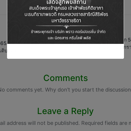
แบรนด์ซุปไก่สกัด ผนึก 
5 – 2567 มุ่งพลิกฟื้น
และลดอุบัติเหตุช่วงสงกร
ิบโตอย่างยั่งยืน
Comments
No comments yet. Why don’t you start the discussion
Leave a Reply
il address will not be published.
Required fields are