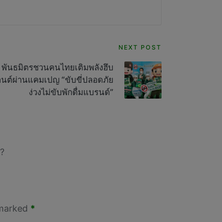
NEXT POST
5 พันธมิตรชวนคนไทยเติมพลังฮึบ
านต์ผ่านแคมเปญ “ขับขี่ปลอดภัย
ง่วงไม่ขับพักดื่มแบรนด์”
?
 marked
*