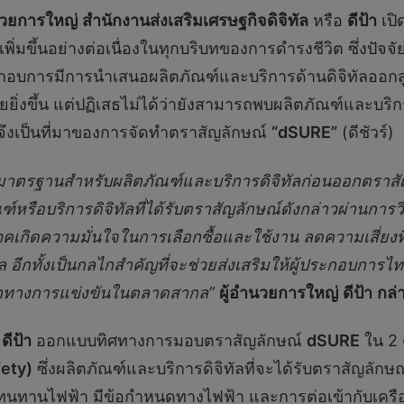
นวยการใหญ่
สำนักงานส่งเสริมเศรษฐกิจดิจิทัล
หรือ
ดีป้า
เปิ
พิ่มขึ้นอย่างต่อเนื่องในทุกบริบทของการดำรงชีวิต ซึ่งปัจจ
ะกอบการมีการนำเสนอผลิตภัณฑ์และบริการด้านดิจิทัลออกสู
่งขึ้น แต่ปฏิเสธไม่ได้ว่ายังสามารถพบผลิตภัณฑ์และบริการ
งเป็นที่มาของการจัดทำตราสัญลักษณ์
“dSURE”
(ดีชัวร์)
ตรฐานสำหรับผลิตภัณฑ์และบริการดิจิทัลก่อนออกตราส
ัณฑ์หรือบริการดิจิทัลที่ได้รับตราสัญลักษณ์ดังกล่าว
ผ่านการว
ิโภคเกิดความมั่นใจในการเลือกซื้อและใช้งาน ลดความเสี่
ล อีกทั้งเป็นกลไกสำคัญที่จะช่วยส่งเสริมให้ผู้ประกอบการไ
รถทางการแข่งขันในตลาดสากล
”
ผู้อำนวยการใหญ่
ดีป้า
กล่
ก
ดีป้า
ออกแบบทิศทางการมอบตราสัญลักษณ์
dSURE
ใน 2 
ety)
ซึ่งผลิตภัณฑ์และบริการดิจิทัลที่จะได้รับตราสัญลักษ
มทนทานไฟฟ้า มีข้อกำหนดทางไฟฟ้า และการต่อเข้ากับเคร