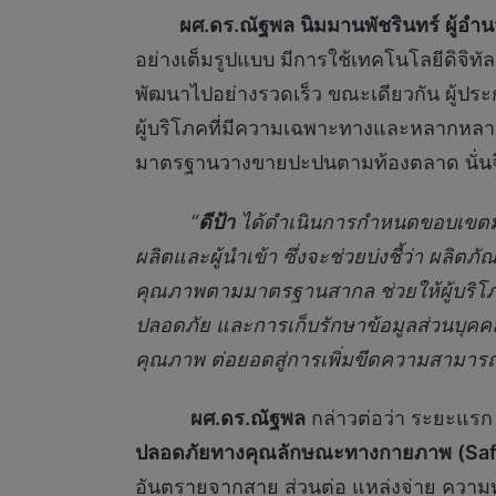
ผศ
.ดร.ณัฐพล
นิมมานพัชรินทร์
ผู้อำ
อย่างเต็มรูปแบบ มีการใช้เทคโนโลยีดิจิทัลเ
พัฒนาไปอย่างรวดเร็ว ขณะเดียวกัน ผู้ปร
ผู้บริโภคที่มีความเฉพาะทางและหลากหลายยิ
มาตรฐานวางขายปะปนตามท้องตลาด นั่นจึ
“
ดีป้า
ได้ดำเนินการกำหนดขอบเขตมา
ผลิตและผู้นำเข้า ซึ่งจะช่วยบ่งชี้ว่า ผลิตภ
คุณภาพตามมาตรฐานสากล
ช่วยให้ผู้บร
ปลอดภัย และการเก็บรักษาข้อมูลส่วนบุคค
คุณภาพ ต่อยอดสู่การเพิ่มขีดความสามา
ผศ.ดร.ณัฐพล
กล่าวต่อว่า ระยะแร
ปลอดภัยทาง
คุณลักษณะทางกายภาพ
(
Saf
อันตรายจากสาย ส่วนต่อ แหล่งจ่าย ควา