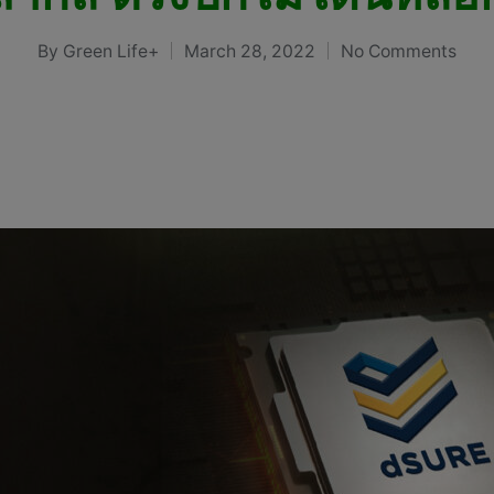
By
Green Life+
March 28, 2022
No Comments
Posted
by