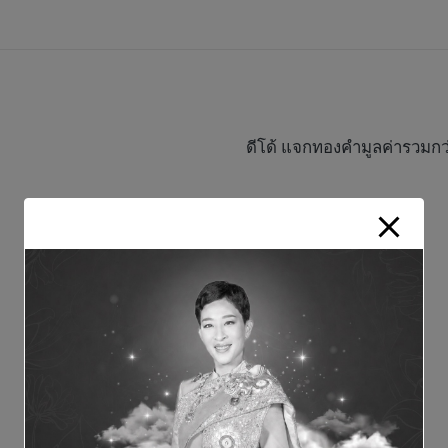
ดีโด้ แจกทองคำมูลค่ารวมก