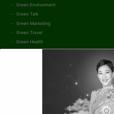
Green Environment
Green Talk
Green Marketing
Green Travel
Green Health
Green Innovation
Green Others
E-Book
ตามรอยพ่อ
Contact
About us