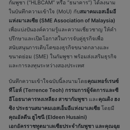
กัมพูชา (“HLBCAM” หรือ “ธนาคาร”) ได้ลงนาม
ในบันทึกความเข้าใจ (MoU) กับ
สมาคมเอสเอ็มอี
แห่งมาเลเซีย (
SME Association of Malaysia)
เพื่อแบ่งปันองค์ความรู้และความเชี่ยวชาญ ให้คำ
ปรึกษาและเปิดโอกาสในการจับคู่ธุรกิจเพื่อ
สนับสนุนการเติบโตของธุรกิจขนาดกลางและ
ขนาดย่อม (SME) ในกัมพูชา พร้อมส่งเสริมธุรกิจ
และการลงทุนระหว่างสองประเทศ
บันทึกความเข้าใจฉบับนี้ลงนามโดย
คุณเทอร์เรนซ์
ทีโอห์ (
Terrence Teoh) กรรมการผู้จัดการและซี
อีโอธนาคารหงเหลียง สาขากัมพูชา
และ
คุณดิง ฮง
ซิง ประธานสมาคมเอสเอ็มอีแห่งมาเลเซีย
โดยมี
คุณอัลดีน ฮูไซนี (
Eldeen Husaini)
เอกอัครราชทูตมาเลเซียประจำกัมพูชา และคุณฉุย