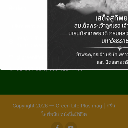
ติดต่อเรา
บริษัท พราว คอร์เปอเรชั่น จำกัด
898/37 อีโค สเปซ เกษตรนวมินทร์ ถ.ประเสริฐมนู
กิจ แขวงคลองกุ่ม เขตบึงกุ่ม กรุงเทพฯ 10240
gl.greenlife888@gmail.com
02-001-6817, 089-123-4450
Copyright 2026 — Green Life Plus mag | กรีน
ไลฟ์พลัส หนังสือมีชีวิต