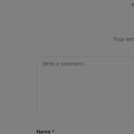
Your ema
Name
*