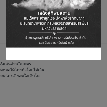
ย2.8แสนล้าน“เกษตร-
ทผลไม้ไทยทั่วโลกไม่เว้น
นออสเตรเลียสดใสเติบโต