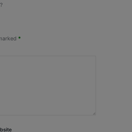
?
 marked
*
bsite