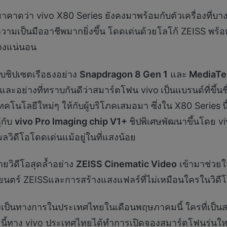
คาดว่า vivo X80 Series ยังคงมาพร้อมกับตัวเครื่องที
ีความเป็นมืออาชีพมากยิ่งขึ้น โดดเด่นด้วยโลโก้ ZEISS พร
่างแน่นอน
บชิปเซตเรือธงอย่าง
Snapdragon 8 Gen 1
และ
MediaTek
และอย่างที่ทราบกันดีว่าสมาร์ตโฟน vivo
เป็นแบรนด์ที่ขึ้
ทคโนโลยีใหม่ๆ ให้กับผู้บริโภคเสมอมา ซึ่งใน X80 Series
น
ู่กับ
viv
o Pro Imaging chip V1+
ชิปพิเศษพัฒนาขึ้นโดย v
ิดีโอโดดเด่นแม้อยู่ในที่แสงน้อย
ยวิดีโอสุดล้ำอย่าง
ZEISS Cinematic Video
เข้ามาช่วย
นตร์ ZEISSและการสร้างแสงแฟลร์ที่ไม่เหมือนใครในวิดีโ
่างเป็นทางการในประเทศไทยในเดือนพฤษภาคมนี้ ใครที่เป็นส
นี้ทาง vivo ประเทศไทยได้ทำการเปิดจองสมาร์ตโฟนรุ่นใหม่