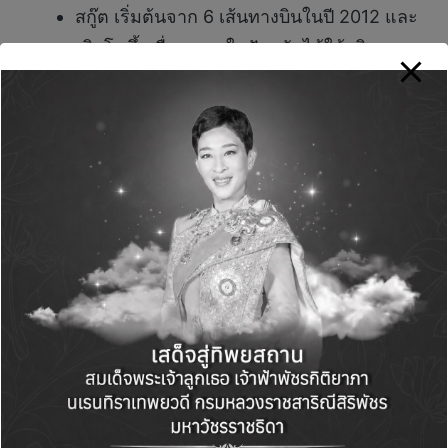
สกู๊ต เริ่มต้นจาก 6 เส้นทางบินในปี 2012 และ
เติบโตขึ้นเรื่อยๆ จนในปัจจุบันได้ให้บริการ
เที่ยวบินไปยัง 73 เมืองปลายทาง เชื่อมโยง
ผู้คนจากหลากหลายภูมิภาค ตั้งแต่
ออสเตรเลีย เอเชีย ตะวันออกกลาง ไปจนถึง
ยุโรป
ในปีที่ผ่านมา เรายังได้เพิ่มจุดหมายปลายทาง
ใหม่ๆ ได้แก่ ลอนดอน (สหราชอาณาจักร)
มิริ (มาเลเซีย) และ ดาเวา (ฟิลิปปินส์)
ด้วยอิทธิพลของวัฒนธรรมเกาหลีที่ขยายวง
กว้างข้ามเขตพรมแดนและวัฒนธรรม ทำให้
ล่าสุด สายการบินสกู๊ตได้เปิดเส้นทางบินใหม่
ไปยัง เชจู (เกาหลีใต้) ซึ่งสะท้อนถึงความมุ่ง
มั่นในการสร้างประสบการณ์การเดินทางที่