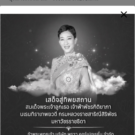
นอกจากนั้น
นางสาวปนัดดา ตัณฑ์ชาญชีวิน
รอง
กรรมการผู้จัดการ ฝ่ายช่องทางการจัดจำหน่าย
และธนบดีธนกิจ TMBAM Eastspring และ
Thanachart Fund Eastspring
ยังได้กล่าวเสริม
ในตอนท้ายว่าบริษัทได้เตรียมให้คำปรึกษาด้านการ
จัดพอร์ตลงทุนรับครึ่งปีหลังให้กับผู้ลงทุน ผ่าน
ตัวแทนจำหน่ายต่างๆทั่วประเทศ และเชื่อมั่น
ว่าการลดค่าธรรมเนียมขาเข้ากองทุนในครั้งนี้ จะ
ช่วยให้ผู้ลงทุนตัดสินใจปรับพอร์ตลงทุนเพื่อรับ
ความผันผวนได้โดยไม่ต้องกังวลเรื่องค่า
ธรรมเนียมที่อาจจะเกิดขึ้น
ทั้งนี้ หากสนใจลงทุน สามารถเข้าไปดูรายละเอียด
เพิ่มเติมได้ที่ www.TMBAMeastspring.com หรือ