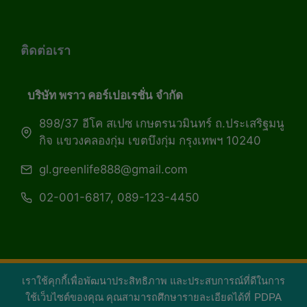
ติดต่อเรา
บริษัท พราว คอร์เปอเรชั่น จำกัด
898/37 อีโค สเปซ เกษตรนวมินทร์ ถ.ประเสริฐมนู
กิจ แขวงคลองกุ่ม เขตบึงกุ่ม กรุงเทพฯ 10240
gl.greenlife888@gmail.com
02-001-6817, 089-123-4450
เราใช้คุกกี้เพื่อพัฒนาประสิทธิภาพ และประสบการณ์ที่ดีในการ
Copyright 2026 — Green Life Plus mag | กรีน
ใช้เว็บไซต์ของคุณ คุณสามารถศึกษารายละเอียดได้ที่
PDPA
ไลฟ์พลัส หนังสือมีชีวิต