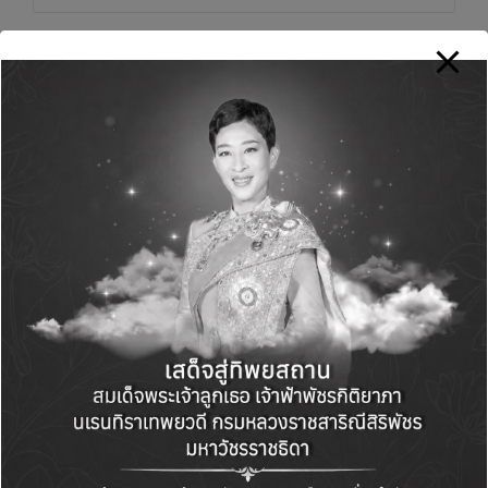
Post
PREVIOUS POST
NEXT POST
navigation
AGE พบนักวิเคราะห์
อนันดาฯ จัดใหญ่ให้คน
โชว์กลยุทธ์ธุรกิจพร้อม
อยากมีคอนโดฯ ส่ง
ปรับเป้ารายได้เป็น
แคมเปญ “อนันดา เทห
16,000 ลบ.
มด..ไม่มีกั๊ก” กับราคา
พิเศษปิดตึก พร้อมโปร
โมชั่นพิเศษมากมาย
Comments
No comments yet. Why don’t you start the
discussion?
Leave a Reply