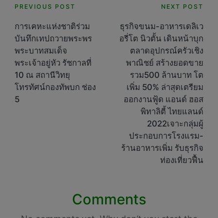
Post
PREVIOUS POST
NEXT POST
navigation
การเคหะแห่งชาติร่วม
ธุรกิจขนม-อาหารเดลิเว
บันทึกเทปถวายพระพร
อรี่โต นิวตั้น เดินหน้าบุก
พระบาทสมเด็จ
ตลาดอุปกรณ์ครัวเชิง
พระเจ้าอยู่หัว รัชกาลที่
พาณิชย์ สร้างยอดขาย
10 ณ สถานีวิทยุ
รวม500 ล้านบาท โต
โทรทัศน์กองทัพบก ช่อง
เพิ่ม 50% ล่าสุดเตรียม
5
ออกงานฟู้ด แอนด์ ฮอส
พิทาลิตี้ ไทยแลนด์
2022เจาะกลุ่มผู้
ประกอบการโรงแรม-
ร้านอาหารเพิ่ม รับธุรกิจ
ท่องเที่ยวฟื้น
Comments