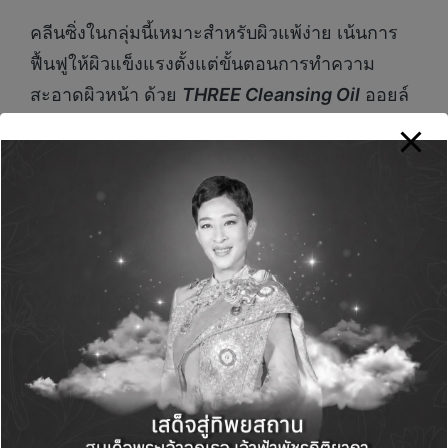
คลีนซิ่งในกลุ่มนี้เหมาะสำหรับผิวแพ้ง่าย เน้นการ
ฟื้นฟูให้ผิวแข็งแรงตั้งแต่ขั้นตอนการทำความ
สะอาดผิวหน้า ด้วย
THREE Cleansing Oil
ออยล์
สูตรอ่อนโยน เข้าทำความสะอาดอย่างล้ำลึกโดย
ไม่ระคายเคือง ทิ้งไว้เพียงผิวโกล์วอย่างสุขภาพดี
จากภายใน พร้อมยับยั้งแบคทีเรีย และช่วยกระชับรู
ขุมขน มอบความผ่อนคลายด้วยกลิ่นหอมสะอาด
สดชื่น
และ
THREE Clearing Foam
ทำความสะอาด
พร้อมผ่อนคลายผิวด้วยเนื้อโฟมอ่อนโยน ที่อุดมไป
ด้วยสารบำรุงต่อต้านการอักเสบและลดอาการ
ระคายเคือง เหมาะสำหรับคนผิวแพ้ง่าย ผิวแดง
จากผื่นคัน หรือเป็นสิวง่าย