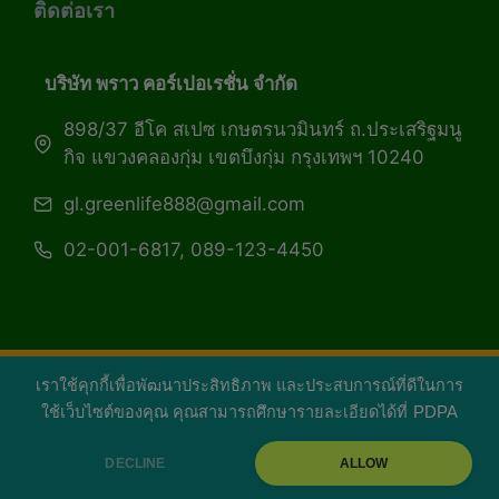
ติดต่อเรา
บริษัท พราว คอร์เปอเรชั่น จำกัด
898/37 อีโค สเปซ เกษตรนวมินทร์ ถ.ประเสริฐมนู
กิจ แขวงคลองกุ่ม เขตบึงกุ่ม กรุงเทพฯ 10240
gl.greenlife888@gmail.com
02-001-6817, 089-123-4450
เราใช้คุกกี้เพื่อพัฒนาประสิทธิภาพ และประสบการณ์ที่ดีในการ
Copyright 2026 — Green Life Plus mag | กรีน
ใช้เว็บไซต์ของคุณ คุณสามารถศึกษารายละเอียดได้ที่
PDPA
ไลฟ์พลัส หนังสือมีชีวิต
DECLINE
ALLOW
facebook
youtube