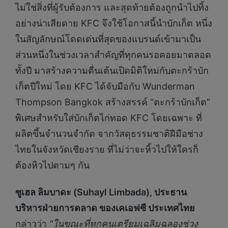
ไม่ใช่สิ่งที่ผู้รับต้องการ และสุดท้ายต้องถูกนำไปทิ้ง
อย่างน่าเสียดาย KFC จึงใช้โอกาสนี้นำบักเก็ต หนึ่ง
ในสัญลักษณ์โดดเด่นที่สุดของแบรนด์เข้ามาเป็น
ส่วนหนึ่งในช่วงเวลาสำคัญที่ทุกคนรอคอยมาตลอด
ทั้งปี มาสร้างความตื่นเต้นเปิดมิติใหม่กับตะกร้าบัก
เก็ตปีใหม่ โดย KFC ได้จับมือกับ Wunderman
Thompson Bangkok สร้างสรรค์ “ตะกร้าบักเก็ต”
พิเศษสำหรับใส่บักเก็ตไก่ทอด KFC โดยเฉพาะ ที่
ผลิตขึ้นจำนวนจำกัด จากวัสดุธรรมชาติฝีมือช่าง
ไทยในจังหวัดเชียงราย ที่ไม่ว่าจะหิ้วไปให้ใครก็
ต้องหิวไปตามๆ กัน
ซูเฮล ลิมบาดะ (
Suhayl Limbada)
,
ประธาน
บริหารฝ่ายการตลาด ของ
เคเอฟซี ประเทศไทย
กล่าวว่า
“
ในขณะที
่ทุกคนเตรียม
เฉลิมฉลองช่วง