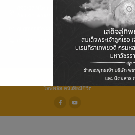
898/37 อีโค สเปซ เกษตรนวมินทร์ ถ.ประเสริฐมนู
กิจ แขวงคลองกุ่ม เขตบึงกุ่ม กรุงเทพฯ 10240
gl.greenlife888@gmail.com
02-001-6817, 089-123-4450
Copyright 2026 — Green Life Plus mag | กรีน
ไลฟ์พลัส หนังสือมีชีวิต
facebook
youtube