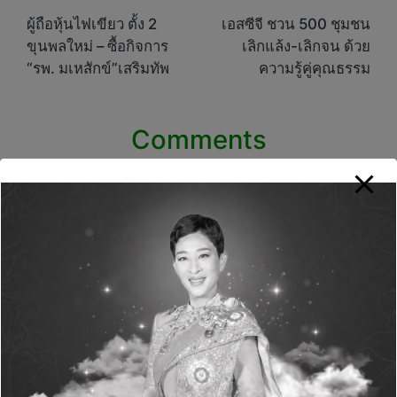
navigation
ผู้ถือหุ้นไฟเขียว ตั้ง 2
เอสซีจี ชวน 500 ชุมชน
ขุนพลใหม่ – ซื้อกิจการ
เลิกแล้ง-เลิกจน ด้วย
“รพ. มเหสักข์”เสริมทัพ
ความรู้คู่คุณธรรม
Comments
No comments yet. Why don’t you start the
discussion?
Leave a Reply
Your email address will not be published.
Required fields are marked
*