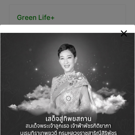
Green Life+
View All Posts
Post
PREVIOUS POST
NEXT POST
navigation
ธ.ทิสโก้ จับมือกรุงเทพ
อีสท์ วอเตอร์ พร้อมส่ง
ประกันชีวิต ลุยวางแผน
คืนท่อส่งน้ำสายหลัก แต่
เกษียณ 4 ภาคทั่วไทย
ขอให้ภาครัฐเห็นการ
บริหารจัดการน้ำในภาพ
รวมเป็นหลัก
Comments