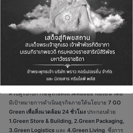
พานาโซนิค เอเนอร์จี และซีพี ออลล์ วางแผนที่จะ
ติดตั้งจุดบริการรับทิ้งถ่านไฟฉายที่ใช้แล้ว
(Battery Collection) เพื่อรีไซเคิล ผ่าน เซเว่น อี
เลฟเว่น ให้ครบ 50 แห่งภายในปี 2566 เพื่อสร้าง
ความตระหนักรู้ต่อสิ่งแวดล้อมของผู้บริโภค
นางสาวอภิญญา บัญญัติทัศไนย ผู้ช่วยกรรมการผู้
จัดการ บริษัท ซีพี ออลล์ จำกัด(มหาชน) ผู้บริหารเซ
เว่นอีเลฟเว่น และ เซเว่นเดลิเวอรี่
กล่าวว่า ซีพี ออ
ลล์ มีความมุ่งมั่นที่จะร่วมพัฒนาชุมชนและสังคม
ควบคู่ไปกับการอนุรักษ์สิ่งแวดล้อมอย่างยั่งยืน โดย
มีเป้าหมายการดำเนินธุรกิจภายใต้นโยบาย
7 GO
Green เพื่อสิ่งแวดล้อม 24 ชั่วโมง
ประกอบด้วย
1.Green Store & Building, 2.Green Packaging,
3.Green Logistics
และ
4.Green Living
ซึ่งการ