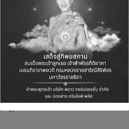
Post
PREVIOUS POST
NEXT POST
navigation
สยามพิวรรธน์ ร่วมกับ
ไฟเซอร์ ประเทศไทย
สถานเอกอัครราชทูตเปรู
เปิดสำนักงานใหม่อย่าง
ประจำประเทศไทย จัด
เป็นทางการ ในโครงกา
งาน “Torito de
รพาร์ค สีลม (Park
Pucará: Ambassador
Silom)
of the Peruvian
Highlands” นิทรรศการ
แสดงงานศิลปะทาง
วัฒนธรรมอันทรงคุณค่า
ระดับโลก 28 มิ.ย.-23
ก.ค.นี้ ณ สยามดิสคัฟเว
อรี่