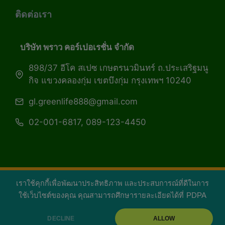
ติดต่อเรา
บริษัท พราว คอร์เปอเรชั่น จำกัด
898/37 อีโค สเปซ เกษตรนวมินทร์ ถ.ประเสริฐมนู
กิจ แขวงคลองกุ่ม เขตบึงกุ่ม กรุงเทพฯ 10240
gl.greenlife888@gmail.com
02-001-6817, 089-123-4450
เราใช้คุกกี้เพื่อพัฒนาประสิทธิภาพ และประสบการณ์ที่ดีในการ
Copyright 2026 — Green Life Plus mag | กรีน
ใช้เว็บไซต์ของคุณ คุณสามารถศึกษารายละเอียดได้ที่
PDPA
ไลฟ์พลัส หนังสือมีชีวิต
DECLINE
ALLOW