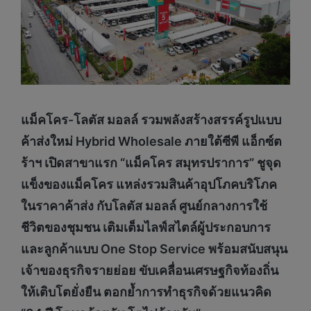
แม็คโคร-โลตัส มอลล์ รวมพลังสร้างสรรค์รูปแบบ
ค้าส่งใหม่
Hybrid Wholesale
ภายใต้
ซีพี แอ็กซ์ต
ร้าฯ เปิดสาขาแรก “แม็คโคร สมุทรปราการ” ชูจุด
แข็งของแม็คโคร แหล่งรวมสินค้าอุปโภคบริโภค
ในราคาค้าส่ง กับโลตัส มอลล์ ศูนย์กลางการใช้
ชีวิตของชุมชน เติมเต็มไลฟ์สไตล์
ผู้ประกอบการ
และลูกค้าแบบ
One Stop Service
พร้อมสนับสนุน
เจ้าของธุรกิจรายย่อย
ขับเคลื่อนเศรษฐกิจท้องถิ่น
ให้เติบโตยั่งยืน ตอกย้ำการทำธุรกิจ
ด้วยแนวคิด