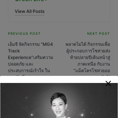
View All Posts
Post
PREVIOUS POST
NEXT POST
navigation
เอ็มจี จัดกิจกรรม “MG4
พลาดไม่ได้ กิจกรรมเพื่อ
Track
ผู้ประกอบการโชห่วยส่ง
Experience”เสริมความ
ท้ายปลายปีเดินหน้าสู่
ปลอดภัย และ
ภาคเหนือ กับงาน
ประสบการณ์เร้าใจ ใน
“แม็คโครโชห่วยออ
การขับขี่
นทัวร์”
Comments
No comments yet. Why don’t you start the
discussion?