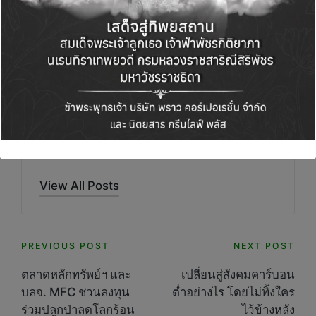
www.chiataigroup.com/joinus
Green Life+
View All Posts
Post
PREVIOUS POST
NEXT POST
navigation
ตลาดหลักทรัพย์ฯ และ
เปลี่ยนสู่สังคมคาร์บอน
บลจ. MFC ชวนลงทุน
ต่ำอย่างไร โดยไม่ทิ้งใคร
ร่วมปลูกป่าลดโลกร้อน
ไว้ข้างหลัง