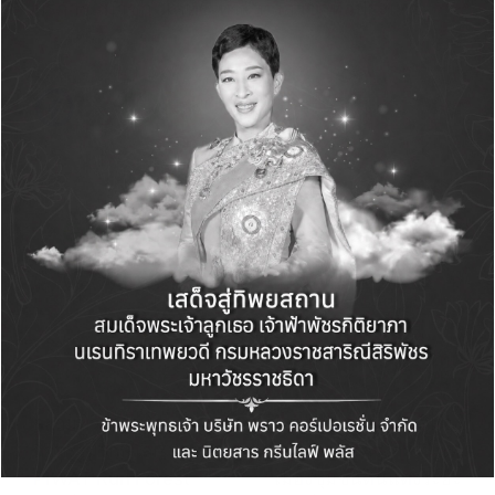
บริการสมาชิก “เคทีซี ทัช” ทุกสาขาทั่วประเทศ
Green Life+
View All Posts
Post
PREVIOUS POST
NEXT POST
navigation
สยามพิวรรธน์จัด
การเคหะแห่งชาติแจง
กิจกรรมรักษ์โลก SIAM
เร่งซ่อมโครงการฟื้นฟู
PIWAT Run Forest
เมืองชุมชนดินแดงระยะ