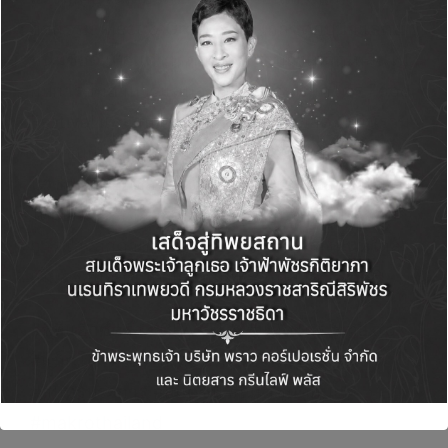
กิจกรรม Meet & Greet อย่างใกล้ชิดกับนักแสดง
หนุ่มชื่อดัง “ณเดชน์ คูกิมิยะ” รวมถึงเพลิดเพลินไป
กับการชิมอาหารแสนอร่อย ในงานแม็คโคร Food
Festival และสนุกกับกิจกรรมท้าสุดยอดนักกินร่วม
แข่งขันกินกุ้ง และแข่งกินจุกับหอยแมลงภู่
นิวซีแลนด์อบชีส ชิงเงินรางวัลมากมาย ภายในงาน
ได้รับกระแสตอบรับอย่างล้นหลามจากผู้ประกอบ
การและลูกค้าชาวสมุทรปราการ รวมถึงพื้นที่ใกล้
เคียง งานจัดขึ้นตั้งแต่วันนี้ – 29 ตุลาคม 2566
#ซีพีแอ็กซ์ตร้า #CPAXTRA #แม็คโคร #makro
#แม็คโครศรีนครินทร์ #ศรีนครินทร์
#สมุทรปราการ #ณเดชน์ #ณเดชน์คูกิมิยะ
#makrothailand