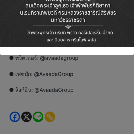
จาก GPSC ของกลุ่ม ปตท. ของไทย
ติดตามข่าวสารและความเคลื่อนไหวของอวาด้า
กรุ๊ป ได้ที่:
● เว็บไซต์:
https://avaada.com/
● ทวิตเตอร์: @avaadagroup
● เฟซบุ๊ก: @AvaadaGroup
● ลิงก์อิน: @AvaadaGroup