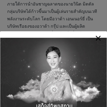
ภายใต้การนำอันชาญฉลาดของนายวินิต มิตตัล
กลุ่มบริษัทได้ก้าวขึ้นมาเป็นผู้เล่นรายสำคัญบนเวที
พลังงานระดับโลก โดยมีอวาด้า เอนเนอร์ยี่ เป็น
บริษัทเรือธงของอวาด้า กรุ๊ป และเป็นผู้ผลิต
พลังงานหมุนเวียนอิสระที่เติบโตเร็วที่สุดในอินเดีย
ด้วยกำลังการผลิตที่ได้มีการติดตั้งอันน่าประทับใจ
ซึ่งคาดว่าจะแตะที่ระดับ 11 กิกะวัตต์ภายในปี
2569 และด้วยความสามารถในการดำเนินการที่
แข็งแกร่งและประวัติผลงานที่ยอดเยี่ยมนี้เอง อวาด้
าจึงได้รับความไว้วางใจจากกลุ่มนักลงทุนต่าง
ประเทศ ดังจะเห็นได้จากความสำเร็จในการเพิ่มทุน
มูลค่า 1.3 พันล้านดอลลาร์สหรัฐ ซึ่งรวมถึงเงิน
ลงทุน 1 พันล้านดอลลาร์สหรัฐโดยกองทุนทรานสิ
ชัน ฟันด์ ของบรูกฟิลด์ และอีก 300 ล้านดอลลาร์