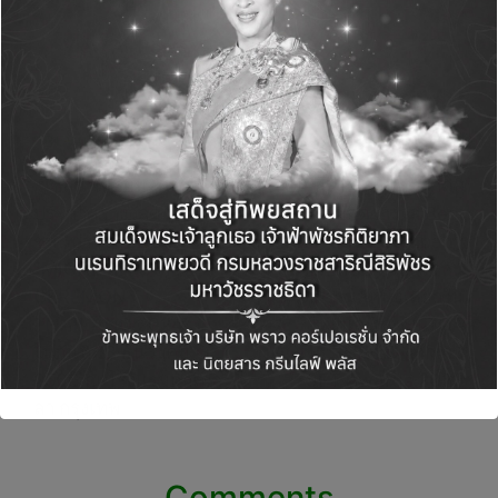
View All Posts
Post
PREVIOUS POST
NEXT POST
navigation
‘มิชลิน’ เตรียมจัดงาน
TOA ยืนหนึ่งผู้นำตลาดสี
ประกาศรางวัลดาวมิ
คว้าสุดยอดรางวัล Best
ชลินประจำปี 2567
Innovative Company
“MICHELIN GUIDE
Awards ด้วยผลงาน
CEREMONY
นวัตกรรมสีหนึ่งเดียวใน
THAILAND 2024″
ไทยและเอเชีย TOA
ในวันที่ 13 ธันวาคม
AQUA SHIELD จากเวที
2566 ณ โรงแรมคาเพล
SET Awards 2023
ลา กรุงเทพ
Comments