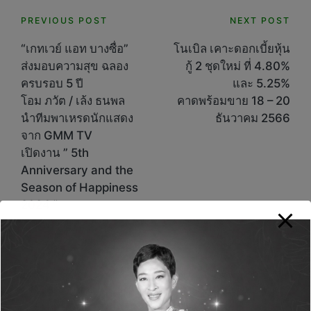
Post
PREVIOUS POST
NEXT POST
navigation
“เกทเวย์ แอท บางซื่อ”
โนเบิล เคาะดอกเบี้ยหุ้น
ส่งมอบความสุข ฉลอง
กู้ 2 ชุดใหม่ ที่ 4.80%
ครบรอบ 5 ปี
และ 5.25%
โอม ภวัต / เล้ง ธนพล
คาดพร้อมขาย 18 – 20
นำทีมพาเหรดนักแสดง
ธันวาคม 2566
จาก GMM TV
เปิดงาน ” 5th
Anniversary and the
Season of Happiness
2024 “
Comments
No comments yet. Why don’t you start the
discussion?