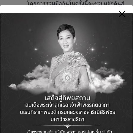
โดยการร่วมมือกันในครั้งนี้จะช่วยผลักดันสู่
ธุรกิจการผลิตโซเดียมซิลิเกตเชิงพาณิชย์ สามารถ
สร้างผลกระทบทางเศรษฐกิจและสังคมจากการลด
การใช้ทรัพยากรธรรมชาติจากทรายใน
กระบวนการผลิตโซเดียมซิลิเกตในปัจจุบัน ลดการ
ปลดปล่อยก๊าซคาร์บอนไดออกไซด์และนอกจากนี้
ผลลัพธ์ของโครงการจะนำไปสู่การผลักดันนโยบาย
และกฎหมายที่สำคัญในอนาคต เพื่อปลดล็อคและ
นำไปสู่การสิ้นสุดการเป็นของเสีย (End-of-waste)
ที่จะเป็นประโยชน์ในองค์รวมของอุตสาหกรรมไทย
และถือเป็นโครงการนำร่องที่สำคัญในการนำไปสู่
การปลดล็อคกากอุตสาหกรรมอื่นๆ ในอนาคต
ทั้งนี้ กลุ่มบริษัทอายิโนะโมะโต๊ะ มีความมุ่ง
มั่นในการสร้างความอยู่ดีมีสุข หรือ Well-being