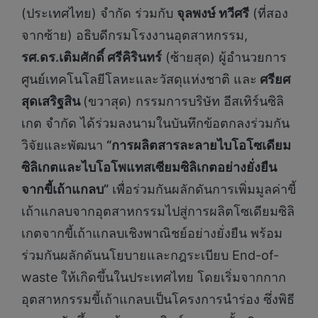
(ประเทศไทย) จำกัด ร่วมกับ
จุลพงษ์ ทวีศรี
(ที่สอง
จากซ้าย) อธิบดีกรมโรงงานอุตสาหกรรม,
รศ.ดร.เติมศักดิ์ ศรีคิรินทร์
(ซ้ายสุด) ผู้อำนวยการ
ศูนย์เทคโนโลยีโลหะและวัสดุแห่งชาติ และ
ศรียศ
สุดเสริฐสิน
(ขวาสุด) กรรมการบริษัท อีสเทิร์นซิลิ
เกต จำกัด ได้ร่วมลงนามในบันทึกข้อตกลงร่วมกัน
วิจัยและพัฒนา
“การผลิตสารละลายไบโอโซเดียม
ซิลิเกตและไบโอโพแทสเซียมซิลิเกตอย่างยั่งยืน
จากขี้เถ้าแกลบ”
เพื่อร่วมกันผลักดันการเพิ่มมูลค่าขี้
เถ้าแกลบจากอุตสาหกรรมไปสู่การผลิตโซเดียมซิลิ
เกตจากขี้เถ้าแกลบเชิงพาณิชย์อย่างยั่งยืน พร้อม
ร่วมกันผลักดันนโยบายและกฎระเบียบ End-of-
waste ให้เกิดขึ้นในประเทศไทย โดยเริ่มจากกาก
อุตสาหกรรมขี้เถ้าแกลบเป็นโครงการนำร่อง ซึ่งพิธี