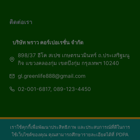
ติดต่อเรา
บริษัท พราว คอร์เปอเรชั่น จำกัด
898/37 อีโค สเปซ เกษตรนวมินทร์ ถ.ประเสริฐมนู
กิจ แขวงคลองกุ่ม เขตบึงกุ่ม กรุงเทพฯ 10240
gl.greenlife888@gmail.com
02-001-6817, 089-123-4450
เราใช้คุกกี้เพื่อพัฒนาประสิทธิภาพ และประสบการณ์ที่ดีในการ
Copyright 2026 — Green Life Plus mag | กรีน
ใช้เว็บไซต์ของคุณ คุณสามารถศึกษารายละเอียดได้ที่
PDPA
ไลฟ์พลัส หนังสือมีชีวิต