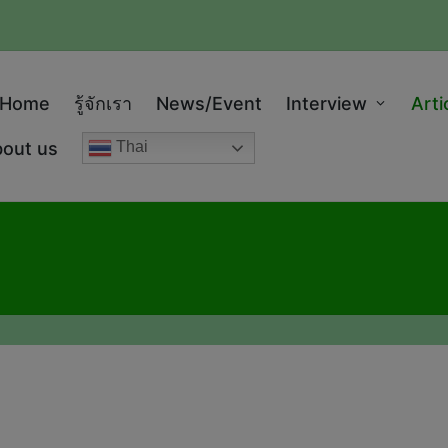
modal-check
Home
รู้จักเรา
News/Event
Interview
Arti
out us
Thai