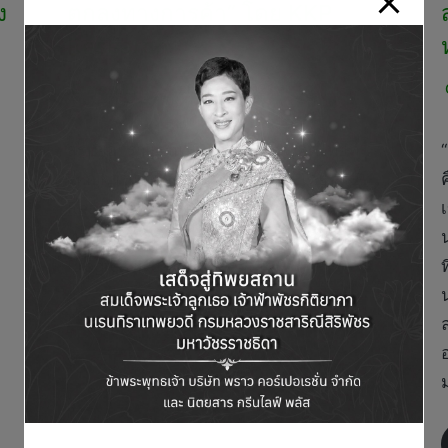
ง
ตกลงทางการค้า” โดย KKP
Research
Green Life+
June 17, 2021
สรุปย่อ: รายงาน “CPTPP : อนาคตไทยที่
ใหญ่กว่าแค่ข้อตกลงทางการค้า” โดย KKP
Research ในระยะเวลาที่ผ่านมา ข้อตกลง
ทางการค้าที่ชื่อว่า Comprehensive and
น
Progressive Agreement for…
ล
Read More