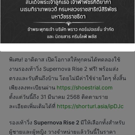
ชื่นชอบจากรุ่นก่อนหน้า มาผสมผสานกับฟีเจอร์
ใหม่ๆ ที่เน้นความนุ่มสบายเป็นหลัก โดยเฉพาะ
อัปเปอร์แบบใหม่ที่มีน้ำหนักเบากว่าเดิม 4% ทำให้
นักวิ่งทุกคนได้รับประสบการณ์การวิ่งที่ยอดเยี่ยม
ในทุกวัน”
พิเศษ! อาดิดาส เปิดโอกาสให้ทุกคนได้ทดลองใช้
งานรองเท้าวิ่ง Supernova Rise 2 ฟรี! พร้อมส่ง
ตรงและรับคืนถึงบ้าน โดยไม่มีค่าใช้จ่ายใดๆ ทั้งสิ้น
เพียงลงทะเบียนผ่าน
https://shoestrial.com
ตั้งแต่วันนี้ถึง 31 มีนาคม 2568 ติดตามราย
ละเอียดเพิ่มเติมได้ที่
https://shorturl.asia/ipDJc
รองเท้าวิ่ง
Supernova Rise 2
มีให้เลือกทั้งสำหรับ
ผู้ชายและผู้หญิง วางจำหน่ายแล้ววันนี้ในราคา