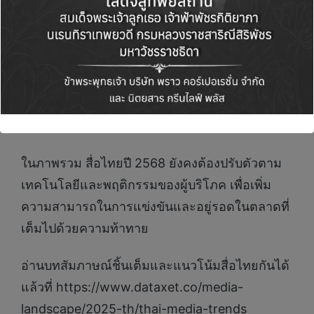
ทางออนไลน์เพิ่มขึ้น อย่างไรก็ตาม พอดคาสต์ใน
ไทยยังต้องแข่งกับวิดีโอทั้งจากยูทูบหรือเฟซบุ๊ก
เพราะว่าผู้คนนิยม “ดูและฟัง” มากกว่า “ฟัง” อย่าง
เดียว ด้วยเหตุนี้ จึงมีการคาดการณ์ว่า วิดีโอพอด
คาสต์ จะเป็นสื่อที่มีการผลิตมากยิ่งขึ้นเพื่อจับกลุ่ม
เป้าหมายนี้
ในภาพรวม สื่อไทยปี 2568 ยังคงต้องปรับตัวตาม
เทคโนโลยีและพฤติกรรมของผู้บริโภค เพื่อเพิ่ม
ความสามารถในการแข่งขันและอยู่รอดในตลาดที่
เต็มไปด้วยความท้าทาย
อ่านบทสัมภาษณ์ชิ้นเต็มและแนวโน้มสื่อไทยกันได้
แล้วที่ https://www.dataxet.co/media-
landscape/2025-th/thai-media-trends