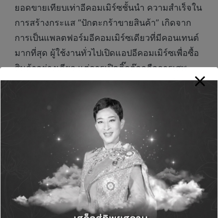
ยอดขายเทียบเท่าอีคอมเมิร์ซชั้นนำ ความสำเร็จใน
การสร้างกระแส “ปักตะกร้าขายสินค้า” เกิดจาก
การเป็นแพลตฟอร์มอีคอมเมิร์ซเดียวที่มีคอนเทนต์
มากที่สุด ผู้ใช้งานทั่วไปเปิดแอปอีคอมเมิร์ซเพื่อซื้อ
สินค้าอย่างเดียว แต่การเปิดติ๊กต๊อกคือการเสพ
คอนเทนต์ ซึ่งมีการขายสินค้าแทรกอยู่ภายใน
ขณะที่สื่อหลักต่างปรับตัวรับความท้าทาย ยังมีสื่อ
หนึ่งที่สามารถเติบโตและมีแนวโน้มว่าจะได้รับ
ความนิยมอย่างต่อเนื่อง นั่นก็คือ พอดคาสต์
(Podcast) โดยคุณโสภิต หวังวิวัฒนา ผู้จัดการ
ฝ่ายสื่อเสียง สำนักสื่อดิจิทัล ไทยพีบีเอสพอดคาสต์
มองว่า ความก้าวหน้าด้านเทคโนโลยีทำให้มี
แพลตฟอร์มและแอปพลิเคชันที่ฟังได้โดยไม่จำกัด
เวลา สอดคล้องกับพฤติกรรมของคนฟังที่รับข้อมูล