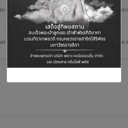
No comments yet. Why don’t you start the discussion
Leave a Reply
il address will not be published.
Required fields are