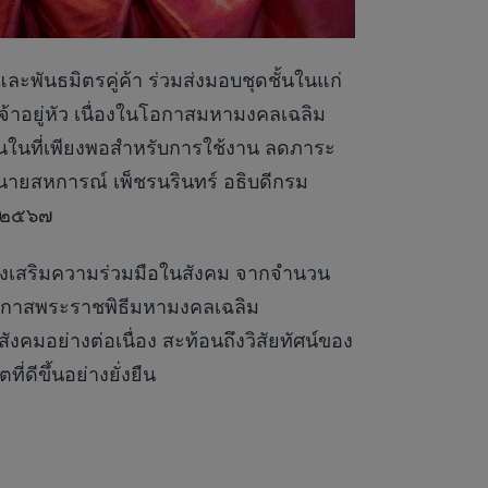
ละพันธมิตรคู่ค้า ร่วมส่งมอบชุดชั้นในแก่
าอยู่หัว เนื่องในโอกาสมหามงคลเฉลิม
้นในที่เพียงพอสำหรับการใช้งาน ลดภาระ
นายสหการณ์ เพ็ชรนรินทร์ อธิบดีกรม
ม ๒๕๖๗
ส่งเสริมความร่วมมือในสังคม จากจำนวน
งในโอกาสพระราชพิธีมหามงคลเฉลิม
สังคมอย่างต่อเนื่อง สะท้อนถึงวิสัยทัศน์ของ
่ดีขึ้นอย่างยั่งยืน