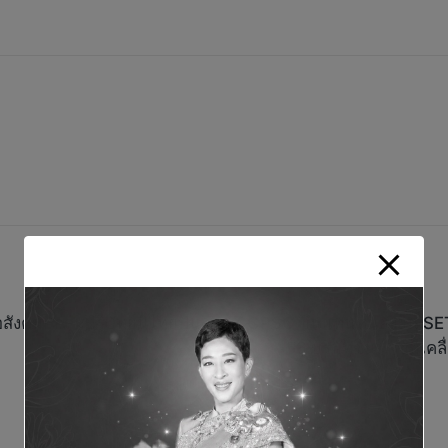
อสังคม “กลุ่มบริษัทยูนิไทยปัน
GPSC ขึ้นแท่นหุ้นยั่งยืน 
56 บริษัทชั้นนำขับเคลื
Comments