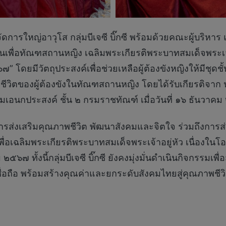
การใหญ่อาวุโส กลุ่มบีเจซี บิ๊กซี พร้อมด้วยคณะผู้บริหาร แ
เพื่อทัณฑสถานหญิง เฉลิมพระเกียรติพระบาทสมเด็จพระเจ้
ยมีวัตถุประสงค์เพื่อช่วยเหลือผู้ต้องขังหญิงให้มีชุดชั
ีวิตของผู้ต้องขังในทัณฑสถานหญิง โดยได้รับเกียรติจาก 
เอนกประสงค์ ชั้น ๒ กรมราชทัณฑ์ เมื่อวันที่ ๑๖ ธันวาค
ารส่งเสริมคุณภาพชีวิต พัฒนาสังคมและจิตใจ ร่วมถึงการ
ึ้นเพื่อเฉลิมพระเกียรติพระบาทสมเด็จพระเจ้าอยู่หัว เนื่อ
ทั้งนี้กลุ่มบีเจซี บิ๊กซี ยังคงมุ่งมั่นดำเนินกิจกรรมเพื่อ
่อถือ พร้อมสร้างคุณค่าและยกระดับสังคมไทยสู่คุณภาพชีวิตที