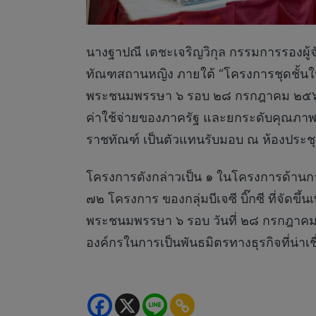
นางฐาปณี เตชะเจริญวิกุล กรรมการรองผู้จัด
ทัณฑสถานหญิง ภายใต้ “โครงการชุดชั้นใน
พระชนมพรรษา ๖ รอบ ๒๘ กรกฎาคม ๒๕๖๗” โด
ค่าใช้จ่ายของภาครัฐ และยกระดับคุณภาพช
ราชทัณฑ์ เป็นตัวแทนรับมอบ ณ ห้องประชุม
โครงการดังกล่าวเป็น ๑ ในโครงการด้านก
๗๒ โครงการ ของกลุ่มบีเจซี บิ๊กซี ที่จัดข
พระชนมพรรษา ๖ รอบ วันที่ ๒๘ กรกฎาคม ๒๕๖๗ 
องค์กรในการเป็นพันธมิตรทางธุรกิจที่น่าเชื