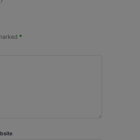
?
 marked
*
bsite