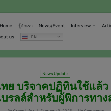
modal-check
Home
รู้จักเรา
News/Event
Interview
Arti
out us
Thai
Posted
News Update
in
ย บริจาคปฏิทินใช้แล้ว เ
เบรลล์สำหรับผู้พิการทา
By
Green Life+
February 9, 2026
No Comments