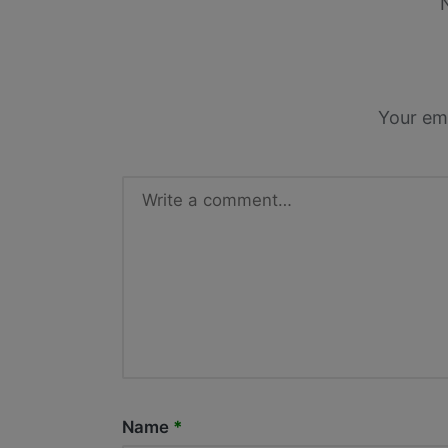
Your ema
Name
*