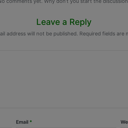
No comments yet. Why don’t you start the discussion
Leave a Reply
il address will not be published.
Required fields are
Email
*
We