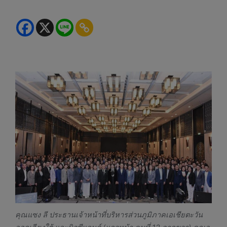
คุณแซง ลี ประธานเจ้าหน้าที่บริหารส่วนภูมิภาคเอเชียตะวัน