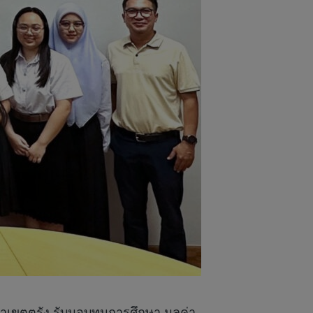
เขตตรัง รับมอบทุนการศึกษา มูลค่า