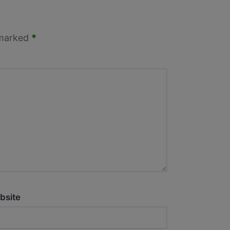
 marked
*
bsite