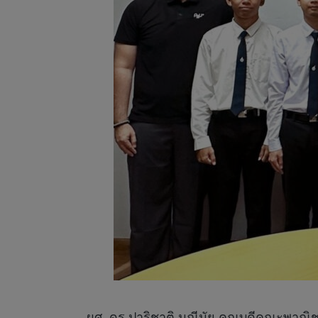
ผศ. ดร.ปาริชาติ มณีมัย คณบดีคณะพาณิช