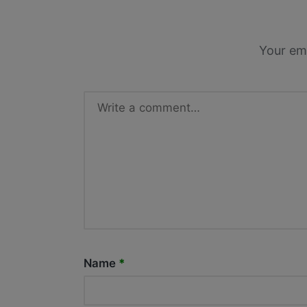
Your ema
Name
*