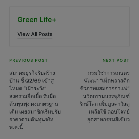
Green Life+
View All Posts
Post
PREVIOUS POST
NEXT POST
navigation
สมาคมธุรกิจรับสร้าง
กรมวิชาการเกษตร
บ้าน ชี้ Q2/69 เข้าสู่
พัฒนา “เม็ดพลาสติก
โหมด “เฝ้าระวัง”
ชีวภาพผสมกากกาแฟ”
สงครามยืดเยื้อ รับมือ
นวัตกรรมบรรจุภัณฑ์
ต้นทุนพุ่ง คงมาตรฐาน
รักษ์โลก เพิ่มมูลค่าวัสดุ
เดิม เผยสมาชิกเริ่มปรับ
เหลือใช้ ตอบโจทย์
ราคาตามต้นทุนจริง
อุตสาหกรรมสีเขียว
พ.ค.นี้