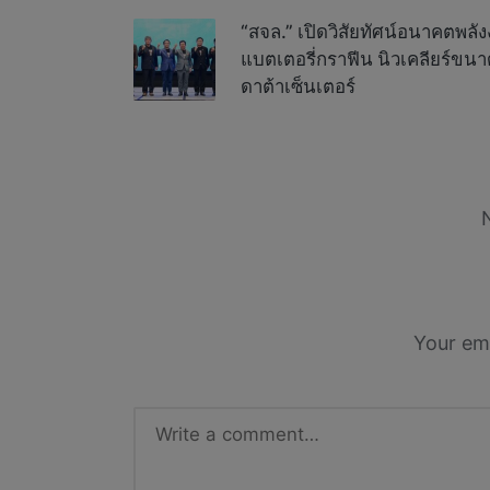
navigation
“สจล.” เปิดวิสัยทัศน์อนาคตพล
แบตเตอรี่กราฟีน นิวเคลียร์ขนา
ดาต้าเซ็นเตอร์
Your ema