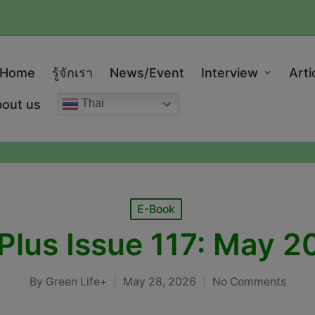
modal-check
Home
รู้จักเรา
News/Event
Interview
Arti
out us
Thai
Posted
E-Book
in
 Plus Issue 117: May 
By
Green Life+
May 28, 2026
No Comments
Posted
by