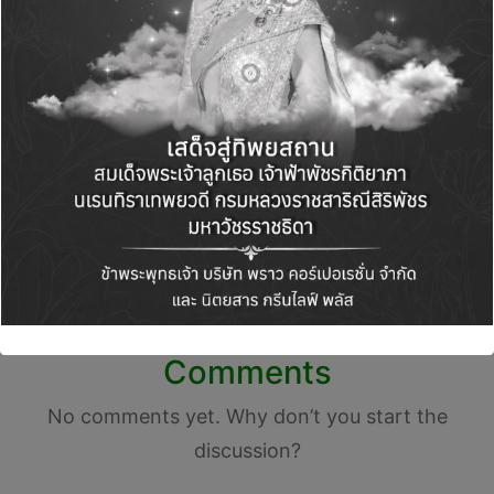
Post
PREVIOUS POST
NEXT POST
navigation
Double A: จากความ
GIZ- สถาบันสิ่งแวดล้อม
ตั้งใจให้เกษตรกรมีราย
ไทย เดินหน้าเปิดตัว 5
ได้ที่ยั่งยืน สู่การ
นโยบายพลิกโฉมเกษตร
ออกแบบต้นน้ำถึงปลาย
ไทยรับมือมาตรฐานการ
น้ำ สร้างกระดาษ
ค้าอียู ยุคใหม่
คุณภาพพรีเมียม ที่ได้รับ
ความไว้วางใจในกว่า
130 ประเทศทั่วโลก
Comments
No comments yet. Why don’t you start the
discussion?