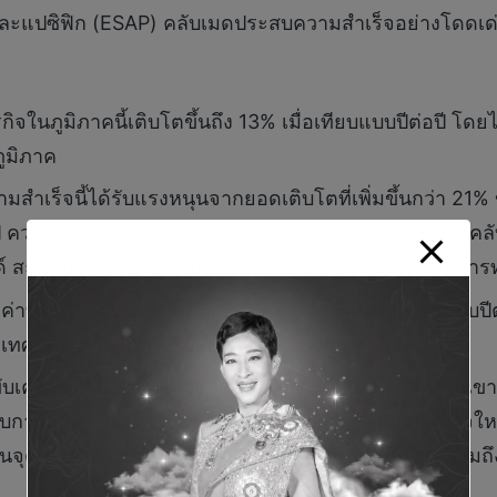
 และแปซิฟิก (ESAP) คลับเมดประสบความสำเร็จอย่างโดดเด่
กิจในภูมิภาคนี้เติบโตขึ้นถึง 13% เมื่อเทียบแบบปีต่อปี โดยไ
ภูมิภาค
มสำเร็จนี้ได้รับแรงหนุนจากยอดเติบโตที่เพิ่มขึ้นกว่า 21%
 ควบคู่ไปกับการเติบโตอย่างน่าประทับใจถึง 20% ของ “คลั
์ สะท้อนให้เห็นถึงความต้องการของตลาดที่เด่นชัดต่อการท
ค่าทางธุรกิจในประเทศไทยเติบโตขึ้น 15% เมื่อเทียบแบบปีต่
ประเทศและการเดินทางไปต่างประเทศ (Outbound)
คลื่อนด้วยยอดที่พุ่งสูงขึ้นถึง 23% ในกลุ่มรีสอร์ตบนภูเข
ประสบการณ์สกีระดับโลก นอกจากนี้ ยังพบกระแสความสนใจให
เป็นจุดหมายปลายทางยอดนิยมสำหรับผู้ที่ชื่นชอบภูเขา รวมถึง