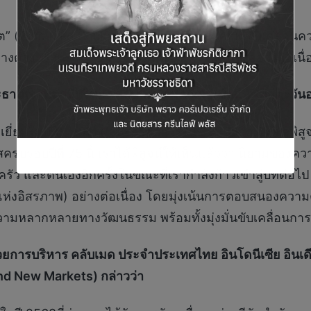
ต” (Club Med Phuket) ยังคงเป็นกำลังสำคัญที่ขับเคลื
างต่างประเทศระดับพรีเมียมที่ได้รับความสนใจอย่างต่อเนื
ธานเจ้าหน้าที่บริหาร คลับเมด ภูมิภาคเอเชียแปซิฟิกตะว
่ยมในปีที่ผ่านมา ผลประกอบการในปี 2568ถือเป็นข้อพิสูจน์
อบปีที่ 75 นี้ เราได้พิสูจน์ให้เห็นแล้วว่า นิยามของควา
ครัว และตนเองอีกครั้งในขณะที่เรากำลังก้าวเข้าสู่บทต่อไ
แห่งอิสรภาพ) อย่างต่อเนื่อง โดยมุ่งเน้นการตอบสนองควา
มหลากหลายทางวัฒนธรรม พร้อมทั้งมุ่งมั่นขับเคลื่อนการเต
ำนวยการบริหาร คลับเมด ประจำประเทศไทย อินโดนีเซีย อินเ
nd New Markets) กล่าวว่า