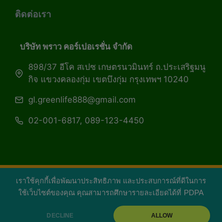
ติดต่อเรา
บริษัท พราว คอร์เปอเรชั่น จำกัด
898/37 อีโค สเปซ เกษตรนวมินทร์ ถ.ประเสริฐมนู
กิจ แขวงคลองกุ่ม เขตบึงกุ่ม กรุงเทพฯ 10240
gl.greenlife888@gmail.com
02-001-6817, 089-123-4450
เราใช้คุกกี้เพื่อพัฒนาประสิทธิภาพ และประสบการณ์ที่ดีในการ
Copyright 2026 — Green Life Plus mag | กรีน
ใช้เว็บไซต์ของคุณ คุณสามารถศึกษารายละเอียดได้ที่
PDPA
ไลฟ์พลัส หนังสือมีชีวิต
DECLINE
ALLOW