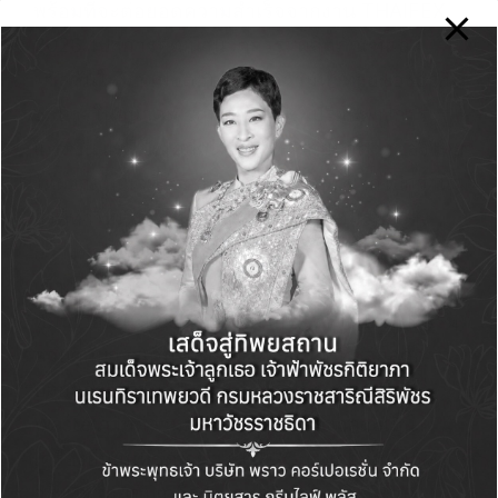
พร้อมที่จะต่อยอดความสำเร็จจากงาน THAIFEX
2026 ไปสู่การพัฒนานวัตกรรมผลิตภัณฑ์และ
โซลูชันใหม่ๆ เพื่อตอบโจทย์ความท้าทายของธุรกิจ
อาหารในอนาคต รักษาความได้เปรียบทางการ
แข่งขัน และขับเคลื่อนอุตสาหกรรมน้ำตาลของไทย
ให้ผงาดบนเวทีโลกอย่างเต็มภาคภูมิ มากไปกว่านั้น
สิ่งที่ทำให้นักลงทุนและคู่ค้าให้การยอมรับอย่าง
กว้างขวาง คือการผสานความแข็งแกร่งทางธุรกิจ
เข้ากับโมเดลความยั่งยืนตามหลักเศรษฐกิจ
หมุนเวียน (Circular Economy) อย่างเป็นรูปธรรม
ควบคู่กับการเติบโตของธุรกิจสีเขียวที่ช่วยลดการ
ปล่อยก๊าซเรือนกระจกและมุ่งสู่เป้าหมาย Zero
Waste ภาพความสำเร็จทั้งหมดนี้จึงกลายเป็น
เครื่องยืนยันที่ชัดเจนว่า TRK Group คือผู้นำตัว
จริงที่พร้อมขับเคลื่อนเศรษฐกิจให้เติบโตอย่าง