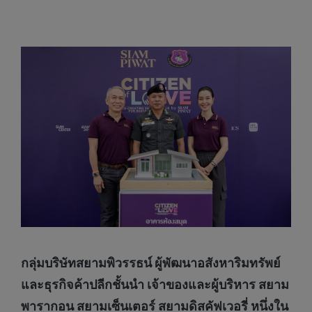
กลุ่มบริษัทสยามพิวรรธน์ ผู้พัฒนาอสังหาริมทรัพย์
และธุรกิจค้าปลีกชั้นนำ เจ้าของและผู้บริหาร สยาม
พารากอน สยามเซ็นเตอร์ สยามดิสคัฟเวอรี่ หนึ่งใน