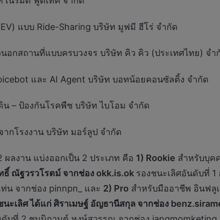
ท เนรมิต ฟู้ดเทค จำกัด
 (EV) แบบ Ride-Sharing บริษัท มูฟมี ฮีโร่ จำกัด
นอกสถานที่แบบครบวงจร บริษัท คิว คิว (ประเทศไทย) จำก
oicebot และ AI Agent บริษัท บอทน้อยคอนซัลติ้ง จำกัด
ฟูดิน – ป้องกันโรคพืช บริษัท ไบโอม จำกัด
ากโรงงาน บริษัท มอร์ลูป จำกัด
152 ผลงาน แบ่งออกเป็น 2 ประเภท คือ
1) Rookie
สำหรับบุคคล
ิทธิ์ ณัฐวรวโรตม์ จากช่อง
okk.is.ok
รองชนะเลิศอันดับที่ 
์แท่น จากช่อง pinnpn_ และ
2) Pro
สำหรับมืออาชีพ อินฟลูเ
ชนะเลิศ ได้แก่ ศิราเมษฐ์ อัญธานีสกุล จากช่อง
benz.siram
ับที่ 2 ชนนิกานต์ หงษ์สุวรรณ จากช่อง jangmomketing