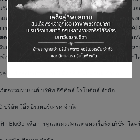
วัตกรรม เพื่อชี้ให้เห็นว่า ก่อนจะมาเป็นนวัตกรรมสักหนึ่ง
ตและกระจายเข้าสู่ตลาดอย่างไร สร้างแบรนด์อย่างไร โดย
การเป็น
“นวัตกร”
ผ่าน
การเรียนรู้แบบ “
STEAM4INNOVAT
สตร์ เทคโนโลยี วิศวกรรม ศิลปะ และคณิตศาสตร์
เข้ากับท
่ได้รับการสนับสนุนจาก NIA ซึ่งครอบคลุมในหลากหลายอุ
ิษฐ์ หุ่นยนต์และไอโอที รวมถึงนวัตกรรมเพื่อสังคมและไล
nd seek บริษัท เวลตี้ ม็อกกี้ อินโนเวชั่น จำกัด
ตกรรมหุ่นยนต์ บริษัท อีซี่คิดส์ โรโบติกส์ จำกัด
ริษัท วีอิ้ง อินเตอร์เทรด จำกัด
 BluGel เพื่อการดูแลแผลสดและแผลเรื้อรัง บริษัท วีแคร์ 