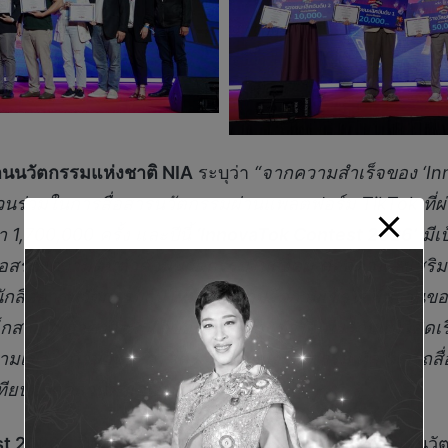
งานนวัตกรรมแห่งชาติ
NIA
ระบุว่า
“จากความสำเร็จของ ‘Inn
ีส่วนร่วมในการสื่อสารนวัตกรรมผ่านแพลตฟอร์ม TikTok ที่ผ
 1,700,000 ครั้ง และปีนี้
‘
InnovaTok Contest 2026’
มีเ
เพื่อสร้างความตื่นตัวด้านนวัตกรรมในสังคม ตลอดจนส่งเสริ
นักสื่อสารนวัตกรรมรุ่นใหม่ที่มีความรู้ความเข้าใจพื้นฐาน
กสายวิทยาศาสตร์ แต่ขอให้มีความเข้าใจเกี่ยวกับแนวคิดเรื่
ามเข้าใจด้านวิทยาศาสตร์ วิจัย และนวัตกรรม ที่สามารถสื่อส
ียบกับสัดส่วนครีเอเตอร์ทั้งหมด”
st 2026”
เปิดโอกาสให้นำเสนอกระบวนการสร้างสรรค์นว