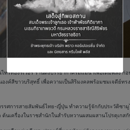
รทองริเวอร์ ร้านดังบรรยากาศริมแม่น้ำเพื่อเติมพลัง ก่อนจะไ
สีขาวบริสุทธิ์ เพื่อความเป็นสิริมงคลพร้อมชมเจดีย์ทรงร
ชมนิทรรศการสายสัมพันธ์ไทย-ญี่ปุ่น ทำความรู้จักกับประวั
า ต้นเครื่องในราชสำนักในสำรับหวานผสมผสานโปรตุเกสกับ