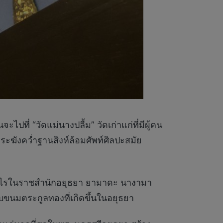
ปที่ “วัดแม่นางปลื้ม” วัดเก่าแก่ที่มีผู้คน
ะฆังคว่ำฐานสิงห์ล้อมศัพท์ศิลปะสมัย
ติซามูไรในราชสำนักอยุธยา ยามาดะ นางามา
ขนมตระกูลทองที่เกิดขึ้นในอยุธยา