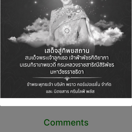
Green Life+
View All Posts
Post
PREVIOUS POST
NEXT POST
navigation
มาสด้าผู้นำแห่ง
depa ผนึกกำลัง เซฟที
เทคโนโลยีคว้า 6 รางวัล
ทราเวล เปิดตัว
รถยอดเยี่ยมแห่งปีCar
แพลตฟอร์ม “SafeT
of the Year 2022
Travel”National
Platform ด้านการท่อง
เที่ยว กู้วิกฤตเศรษฐกิจ
ไทย
Comments