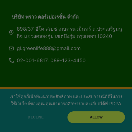
บริษัท พราว คอร์เปอเรชั่น จำกัด
898/37 อีโค สเปซ เกษตรนวมินทร์ ถ.ประเสริฐมนู
กิจ แขวงคลองกุ่ม เขตบึงกุ่ม กรุงเทพฯ 10240
gl.greenlife888@gmail.com
02-001-6817, 089-123-4450
เราใช้คุกกี้เพื่อพัฒนาประสิทธิภาพ และประสบการณ์ที่ดีในการ
Copyright 2026 — Green Life Plus mag | กรีน
ใช้เว็บไซต์ของคุณ คุณสามารถศึกษารายละเอียดได้ที่
PDPA
ไลฟ์พลัส หนังสือมีชีวิต
DECLINE
ALLOW
facebook
youtube