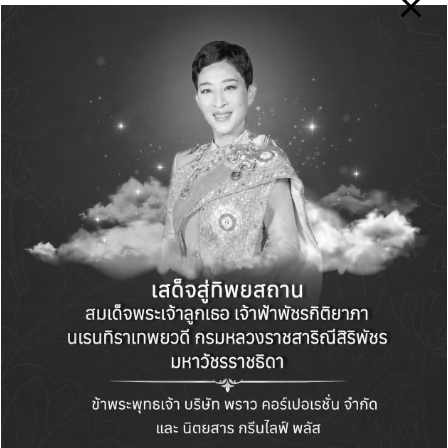
Name
*
Email
*