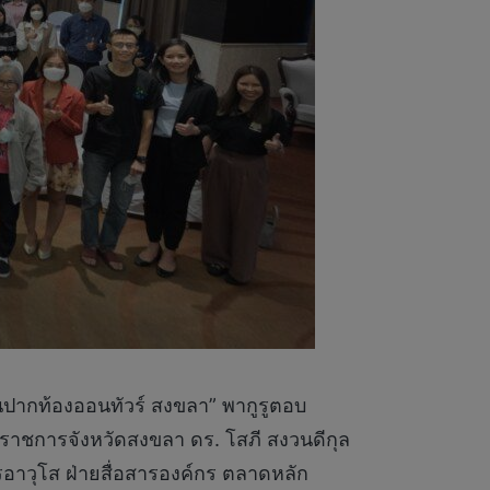
นปากท้องออนทัวร์ สงขลา” พากูรูตอบ
่าราชการจังหวัดสงขลา ดร. โสภี สงวนดีกุล
าวุโส ฝ่ายสื่อสารองค์กร ตลาดหลัก