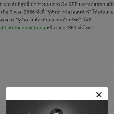
ธิต บวรสันติสุทธิ์ นักวางแผนการเงิน CFP และหทัยชนก อนัน
่อ 3 ต.ค. 2566 ทั้งนี้ “รู้ทันปากท้องออนทัวร์” ได้เดินส
การ “รู้ทันปากท้องกับตลาดหลักทรัพย์” ได้ที่
ights/ruthunpakthong
หรือ Line “SET ทั่วไทย”