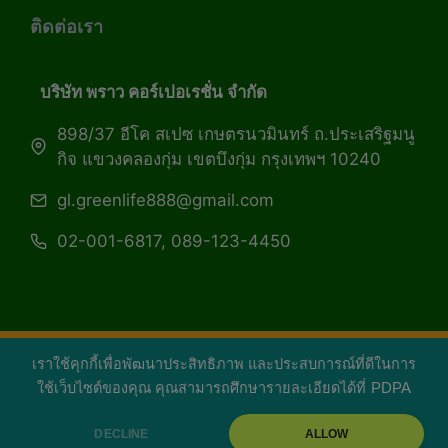
ติดต่อเรา
บริษัท พราว คอร์เปอเรชั่น จำกัด
898/37 อีโค สเปซ เกษตรนวมินทร์ ถ.ประเสริฐมนู
กิจ แขวงคลองกุ่ม เขตบึงกุ่ม กรุงเทพฯ 10240
gl.greenlife888@gmail.com
02-001-6817, 089-123-4450
เราใช้คุกกี้เพื่อพัฒนาประสิทธิภาพ และประสบการณ์ที่ดีในการ
Copyright 2026 — Green Life Plus mag | กรีน
ใช้เว็บไซต์ของคุณ คุณสามารถศึกษารายละเอียดได้ที่
PDPA
ไลฟ์พลัส หนังสือมีชีวิต
DECLINE
ALLOW