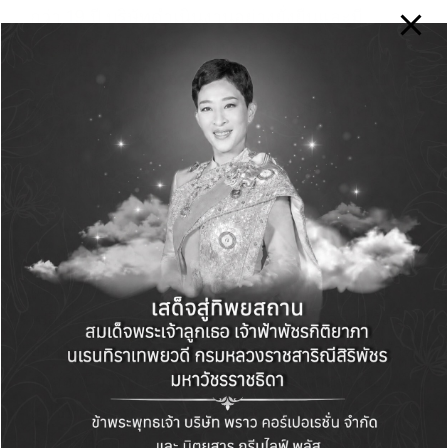
กว่า 19 ปี บริษัทดําเนินงานอย่างยั่งยืนและมี
ประสิทธิภาพเพื่อรองรับการขยายตัวของตลาด
โลก ส่งเสริมการจ้างงานในท้องถิ่น ร่วมมือกับ
ชุมชนในท้องถิ่นและมหาวิทยาลัยในประเทศไทย
เพื่อสร้างนวัตกรรมทางการเกษตรส่งเสริมความ
มั่นคงทางอาหาร
“เราเชื่อว่าความมุ่งมั่นในการพัฒนาเมล็ดพันธุ์ผัก
ของเราไม่เพียงแต่จะช่วยแก้ปัญหาให้กับพี่น้อง
เกษตรกรที่ต้องเจอกับสภาพภูมิอากาศที่
เปลี่ยนแปลงทุกวัน แต่การขยายสถานีวิจัยฯครั้งนี้
ยังสามารถทำให้เราเป็นศูนย์กลางที่สําคัญที่สุดสําห
รับสถานีวิจัยเมล็ดพันธุ์ผักสําหรับภูมิภาคเอเชีย
แปซิฟิกและทั่วโลก เพื่อสร้างความมั่นคงด้าน
อาหารที่ยั่งยืน และเสริมสร้างผลิตภัณฑ์ที่ดีและมี