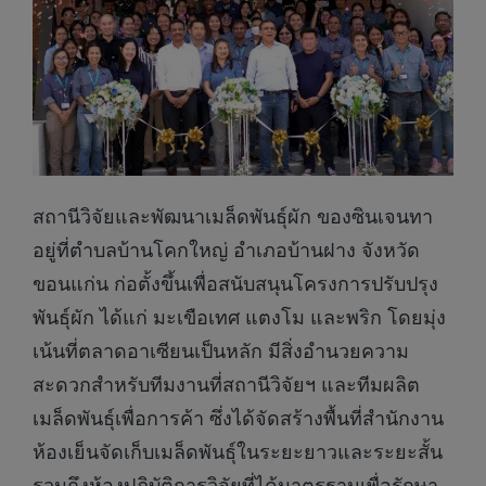
สถานีวิจัยและพัฒนาเมล็ดพันธุ์ผัก ของซินเจนทา
อยู่ที่ตําบลบ้านโคกใหญ่ อําเภอบ้านฝาง จังหวัด
ขอนแก่น ก่อตั้งขึ้นเพื่อสนับสนุนโครงการปรับปรุง
พันธุ์ผัก ได้แก่ มะเขือเทศ แตงโม และพริก โดยมุ่ง
เน้นที่ตลาดอาเซียนเป็นหลัก มีสิ่งอํานวยความ
สะดวกสําหรับทีมงานที่สถานีวิจัยฯ และทีมผลิต
เมล็ดพันธุ์เพื่อการค้า ซึ่งได้จัดสร้างพื้นที่สํานักงาน
ห้องเย็นจัดเก็บเมล็ดพันธุ์ในระยะยาวและระยะสั้น
รวมถึงห้องปฏิบัติการวิจัยที่ได้มาตรฐานเพื่อรักษา