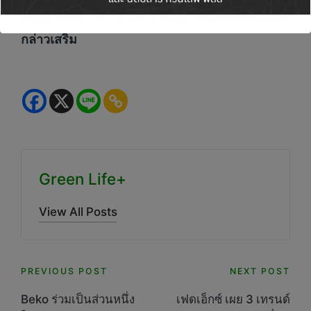
คุณภาพออกสู่ตลาดโลกอีกด้วย”
นายอาชิช ปาเตล
กล่าวเสริม
Green Life+
View All Posts
Post
PREVIOUS POST
NEXT POST
navigation
Beko ร่วมเป็นส่วนหนึ่ง
เฟดเอ็กซ์ เผย 3 เทรนด์